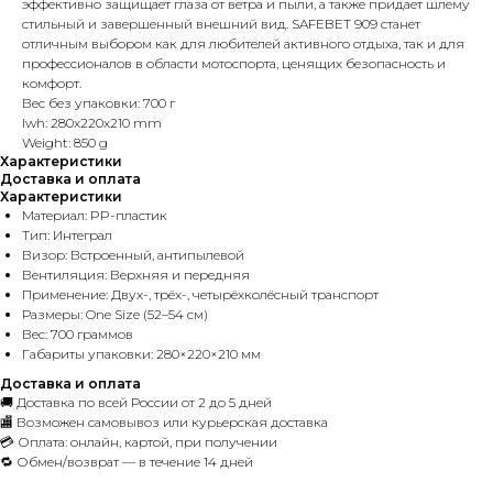
эффективно защищает глаза от ветра и пыли, а также придает шлему
стильный и завершенный внешний вид. SAFEBET 909 станет
отличным выбором как для любителей активного отдыха, так и для
профессионалов в области мотоспорта, ценящих безопасность и
комфорт.
Вес без упаковки: 700 г
lwh: 280x220x210 mm
Weight: 850 g
Характеристики
Доставка и оплата
Характеристики
Материал: PP-пластик
Тип: Интеграл
Визор: Встроенный, антипылевой
Вентиляция: Верхняя и передняя
Применение: Двух-, трёх-, четырёхколёсный транспорт
Размеры: One Size (52–54 см)
Вес: 700 граммов
Габариты упаковки: 280×220×210 мм
Доставка и оплата
🚚 Доставка по всей России от 2 до 5 дней
🏬 Возможен самовывоз или курьерская доставка
💳 Оплата: онлайн, картой, при получении
🔁 Обмен/возврат — в течение 14 дней