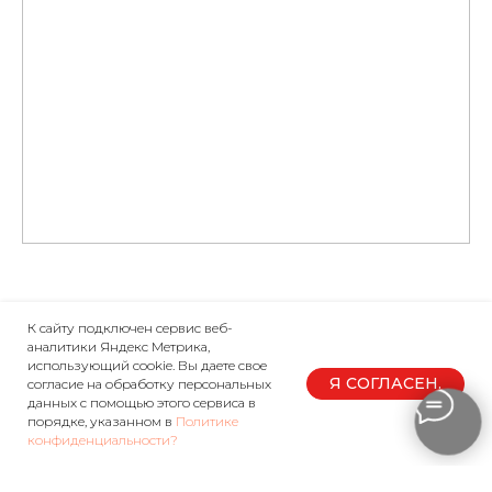
К сайту подключен сервис веб-
аналитики Яндекс Метрика,
использующий cookie. Вы даете свое
Я СОГЛАСЕН.
согласие на обработку персональных
данных с помощью этого сервиса в
ТОВАРЫ
ПОКУПАТЕЛЮ
порядке, указанном в
Политике
конфиденциальности?
Шлемы интеграл
Условия продажи
Кроссовые шлемы
Доставка и оплата