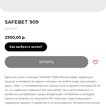
SAFEBET 909
Артикул:
2900,00
р.
Как выбрать шлем?
КУПИТЬ
Детский шлем-интеграл SAFEBET 909 обеспечивает надёжную
защиту и комфорт во время поездок на любом виде транспорта –
двух-, трёх- и четырёхколёсном. Доступный в едином размере 52-54
см, он идеально подходит как для детей, так и для взрослых, и
особенно востребован среди владельцев питбайков и мопедов.
Шлем изготовлен из прочного PP-пластика, гарантирующего
надежную защиту и удобство в использовании. Встроенный визор