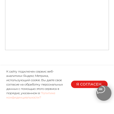
К сайту подключен сервис веб-
аналитики Яндекс Метрика,
использующий cookie. Вы даете свое
Я СОГЛАСЕН.
согласие на обработку персональных
данных с помощью этого сервиса в
ТОВАРЫ
ПОКУПАТЕЛЮ
порядке, указанном в
Политике
конфиденциальности?
Шлемы интеграл
Условия продажи
Кроссовые шлемы
Доставка и оплата
Аксессуары мото
Возврат и обмен