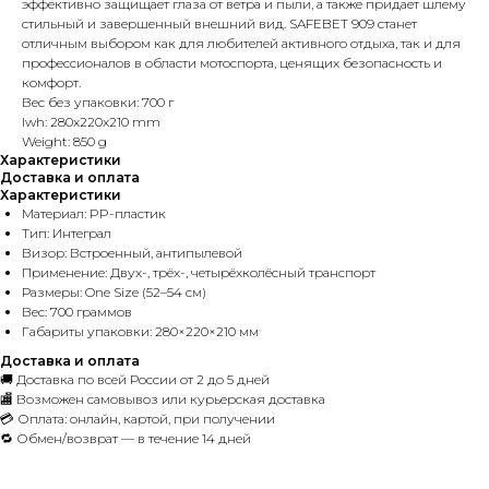
эффективно защищает глаза от ветра и пыли, а также придает шлему
стильный и завершенный внешний вид. SAFEBET 909 станет
отличным выбором как для любителей активного отдыха, так и для
профессионалов в области мотоспорта, ценящих безопасность и
комфорт.
Вес без упаковки: 700 г
lwh: 280x220x210 mm
Weight: 850 g
Характеристики
Доставка и оплата
Характеристики
Материал: PP-пластик
Тип: Интеграл
Визор: Встроенный, антипылевой
Применение: Двух-, трёх-, четырёхколёсный транспорт
Размеры: One Size (52–54 см)
Вес: 700 граммов
Габариты упаковки: 280×220×210 мм
Доставка и оплата
🚚 Доставка по всей России от 2 до 5 дней
🏬 Возможен самовывоз или курьерская доставка
💳 Оплата: онлайн, картой, при получении
🔁 Обмен/возврат — в течение 14 дней