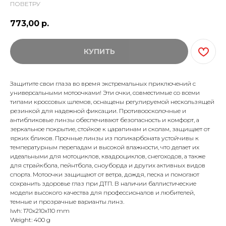
ПОВЕТРУ
773,00
р.
КУПИТЬ
Защитите свои глаза во время экстремальных приключений с
универсальными мотоочками! Эти очки, совместимые со всеми
типами кроссовых шлемов, оснащены регулируемой нескользящей
резинкой для надежной фиксации. Противоосколочные и
антибликовые линзы обеспечивают безопасность и комфорт, а
зеркальное покрытие, стойкое к царапинам и сколам, защищает от
ярких бликов. Прочные линзы из поликарбоната устойчивы к
температурным перепадам и высокой влажности, что делает их
идеальными для мотоциклов, квадроциклов, снегоходов, а также
для страйкбола, пейнтбола, сноуборда и других активных видов
спорта. Мотоочки защищают от ветра, дождя, песка и помогают
сохранить здоровье глаз при ДТП. В наличии баллистические
модели высокого качества для профессионалов и любителей,
темные и прозрачные варианты линз.
lwh: 170x210x110 mm
Weight: 400 g