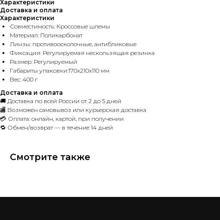
Характеристики
Доставка и оплата
Характеристики
Совместимость: Кроссовые шлемы
Материал: Поликарбонат
Линзы: противоосколочные, антибликовые
Фиксация: Регулируемая нескользящая резинка
Размер: Регулируемый
Габариты упаковки:170x210x110 мм
Вес: 400 г
Доставка и оплата
🚚 Доставка по всей России от 2 до 5 дней
🏬 Возможен самовывоз или курьерская доставка
💳 Оплата: онлайн, картой, при получении
🔁 Обмен/возврат — в течение 14 дней
Смотрите также