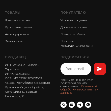
ТОВАРЫ
ПОКУПАТЕЛЮ
Шлемы интеграл
Условия продажи
Кроссовые шлемы
Доставка и оплата
Аксессуары мото
Возврат и обмен
Экипировка
Политика
конфиденциальности
ПРОДАВЕЦ
ПОДПИСАТЬСЯ
ИП Шевченко Тимофей
Тарасович
ИНН 911007318532
ОГРНИП 320911200103802
Нажимая на кнопку, я
431295, Республика Мордовия,
подтверждаю, что
ознакомлен с
Политикой
Краснослободский район,
обработки персональных
Село Сивинь, Братьев
данных.
Львовых, д.10